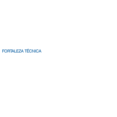
FORTALEZA TÉCNICA
ología de trabajo,
soluciones
rales, rigurosidad y robustez