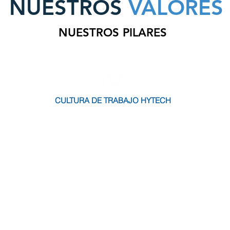
NUESTROS
VALORES
NUESTROS PILARES
CULTURA DE TRABAJO HYTECH
,
Una cultura de trabajo
Metod
todos
colaborativa y empática
integ
res