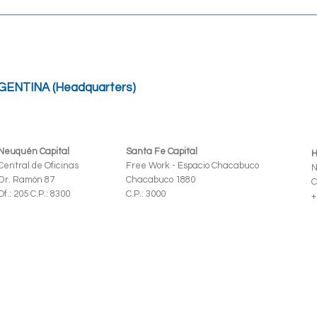
GENTINA (Headquarters)
Neuquén Capital
Santa Fe Capital
H
Central de Oficinas
Free Work - Espacio Chacabuco
N
Dr. Ramón 87
Chacabuco 1880
C
Of.: 205 C.P.: 8300
C.P.: 3000
+