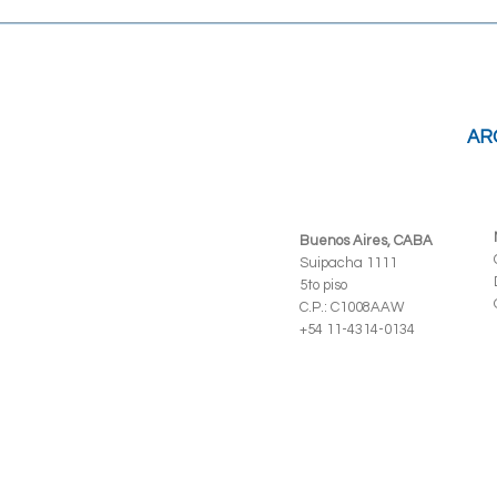
AR
Buenos Aires, CABA
Suipacha 1111
5to piso
C.P.: C1008AAW
+54 11-4314-0134