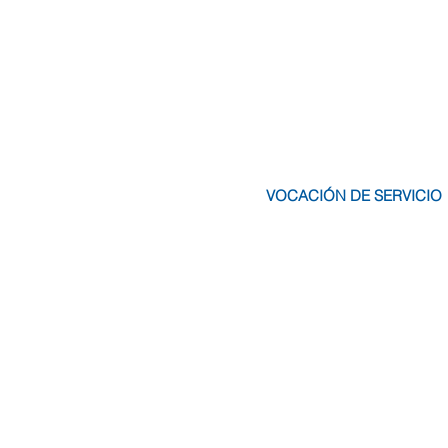
VOCACIÓN DE SERVICIO
Compromiso de las personas
calidez en el trato, transversal a 
los niveles y confianza entre pa